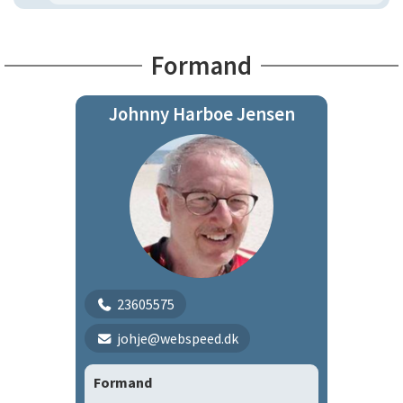
Formand
Johnny Harboe Jensen
23605575
johje@webspeed.dk
Formand