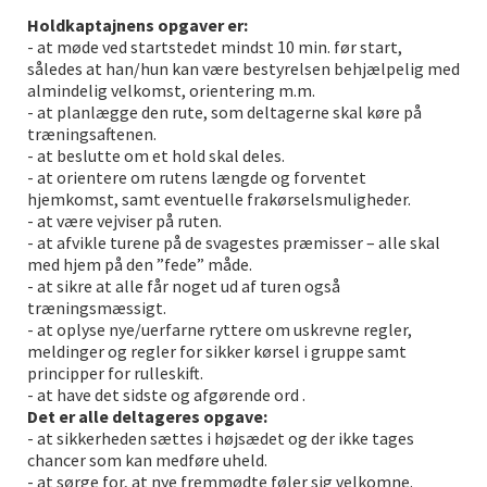
Holdkaptajnens opgaver er:
- at møde ved startstedet mindst 10 min. før start,
således at han/hun kan være bestyrelsen behjælpelig med
almindelig velkomst, orientering m.m.
- at planlægge den rute, som deltagerne skal køre på
træningsaftenen.
- at beslutte om et hold skal deles.
- at orientere om rutens længde og forventet
hjemkomst, samt eventuelle frakørselsmuligheder.
- at være vejviser på ruten.
- at afvikle turene på de svagestes præmisser – alle skal
med hjem på den ”fede” måde.
- at sikre at alle får noget ud af turen også
træningsmæssigt.
- at oplyse nye/uerfarne ryttere om uskrevne regler,
meldinger og regler for sikker kørsel i gruppe samt
principper for rulleskift.
- at have det sidste og afgørende ord .
Det er alle deltageres opgave:
- at sikkerheden sættes i højsædet og der ikke tages
chancer som kan medføre uheld.
- at sørge for, at nye fremmødte føler sig velkomne.