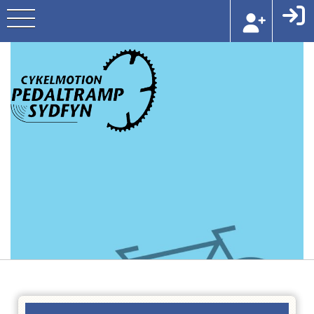
Holdtræning hver tirs
i sommerhalvåre