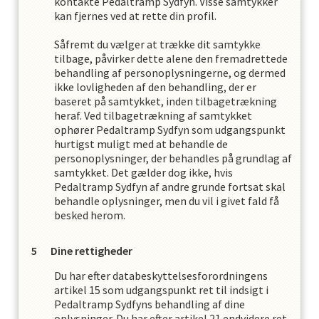
kontakte
Pedaltramp Sydfyn
. Visse samtykker
kan fjernes ved at rette din profil.
Såfremt du vælger at trække dit samtykke
tilbage, påvirker dette alene den fremadrettede
behandling af personoplysningerne, og dermed
ikke lovligheden af den behandling, der er
baseret på samtykket, inden tilbagetrækning
heraf. Ved tilbagetrækning af samtykket
ophører
Pedaltramp Sydfyn
som udgangspunkt
hurtigst muligt med at behandle de
personoplysninger, der behandles på grundlag af
samtykket. Det gælder dog ikke, hvis
Pedaltramp Sydfyn
af andre grunde fortsat skal
behandle oplysninger, men du vil i givet fald få
besked herom.
Dine rettigheder
Du har efter databeskyttelsesforordningens
artikel 15 som udgangspunkt ret til indsigt i
Pedaltramp Sydfyn
s
behandling af dine
oplysninger. Du har efter artikel 21 endvidere ret