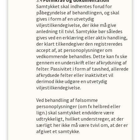
Formkrav og dokumentation
Samtykket skal indhentes forud for
påbegyndelse af behandlingen, og skal
gives i form af en utvetydig
viljestilkendegivelse, der ikke må give
anledning til tvivl. Samtykke bør således
gives ved en erklæring eller aktiv handling,
der klart tilkendegiver den registreredes
accept af, at personoplysninger om
vedkommende behandles. Dette kan fx ske
gennem en underskrift eller afkrydsning af
felter. Passivitet i form af tavshed, allerede
afkrydsede felter eller inaktivitet vil
derimod ikke udgøre en utvetydig
viljestilkendegivelse.
Ved behandling af følsomme
personoplysninger (om fx helbred eller
lign.) skal samtykket endvidere være
udtrykkeligt, hvilket understreger, at der
særligt her ikke må være tvivl om, at der er
afgivet et samtykke.